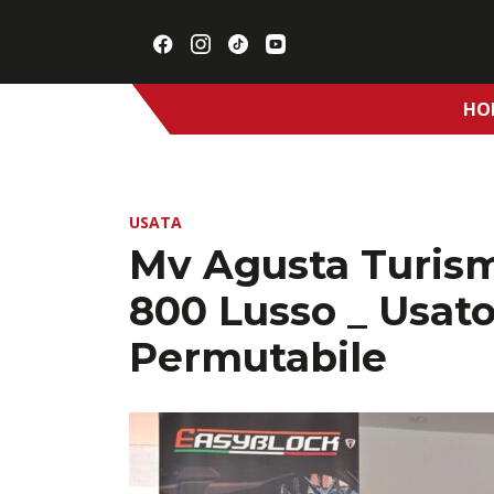
HO
USATA
Mv Agusta Turis
800 Lusso _ Usat
Permutabile