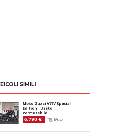
EICOLI SIMILI
Moto Guzzi V7 IV Special
Edition _ Usato
Permutabile
6.790 €
Moto