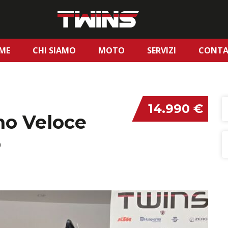
ME
CHI SIAMO
MOTO
SERVIZI
CONTA
14.990 €
mo Veloce
o