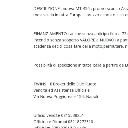
DESCRIZIONE : nuova MT 450 , promo scarico Akrap
mesi valida in tutta Europa.Il prezzo esposto si in
FINANZIAMENTO : anche senza anticipo fino a 72 me
Incendio senza scoperto VALORE a NUOVO) a partire
scadenza decidi cosa fare della moto,permutare, rifi
Possibilità di spedizione in tutta Italia a partire da 
TWINS__Il Broker delle Due Ruote
Vendita ed Assistenza Ufficiale
Via Nuova Poggioreale 154, Napoli
Ufficio vendite 0815538251
Officina e Ricambi 08118272310
Info Wup 335403064 Davide