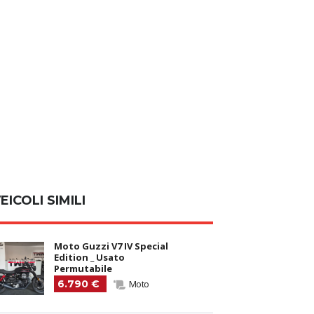
EICOLI SIMILI
Moto Guzzi V7 IV Special
Edition _ Usato
Permutabile
6.790 €
Moto