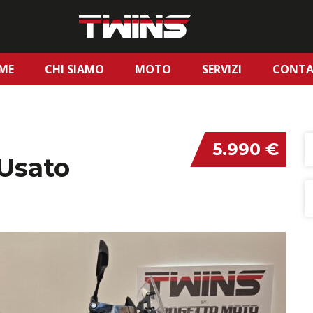
ME
CHI SIAMO
MOTO
SERVIZI
CONTA
5.990 €
Usato