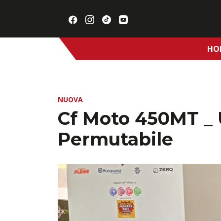
HO
NUOVA
Cf Moto 450MT _ 
Permutabile