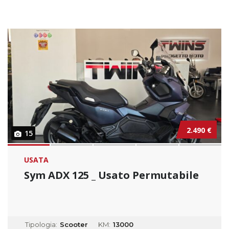
2.490 €
15
USATA
Sym ADX 125 _ Usato Permutabile
Tipologia:
Scooter
KM:
13000