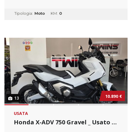
Tipologia:
Moto
KM:
0
10.890 €
13
USATA
Honda X-ADV 750 Gravel _ Usato Permutabile.....