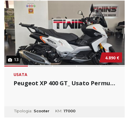
4.890 €
13
USATA
Peugeot XP 400 GT_ Usato Permutabile
Tipologia:
Scooter
KM:
17000