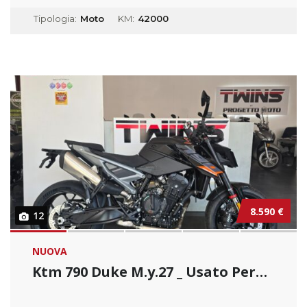
Tipologia:
Moto
KM:
42000
8.590 €
12
NUOVA
Ktm 790 Duke M.y.27 _ Usato Permutabile