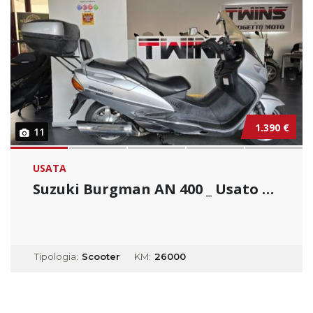
1.390 €
11
USATA
Suzuki Burgman AN 400 _ Usato Permutabile...
Tipologia:
Scooter
KM:
26000