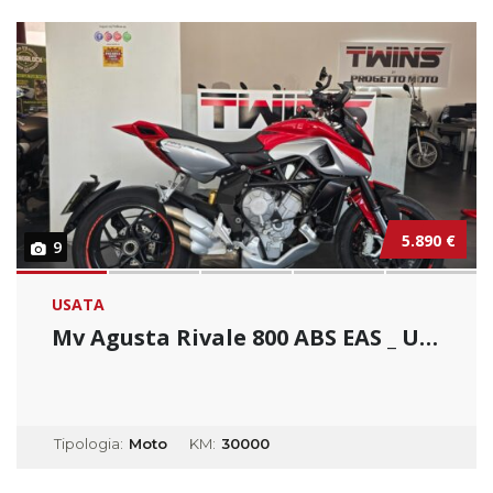
5.890 €
9
USATA
Mv Agusta Rivale 800 ABS EAS _ Usato Permuta...
Tipologia:
Moto
KM:
30000