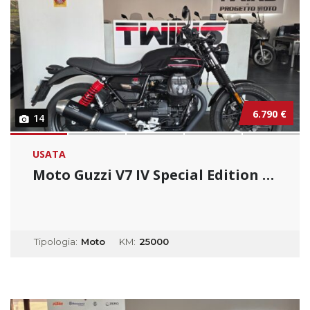
6.790 €
14
USATA
Moto Guzzi V7 IV Special Edition _ Usato Per...
Tipologia:
Moto
KM:
25000