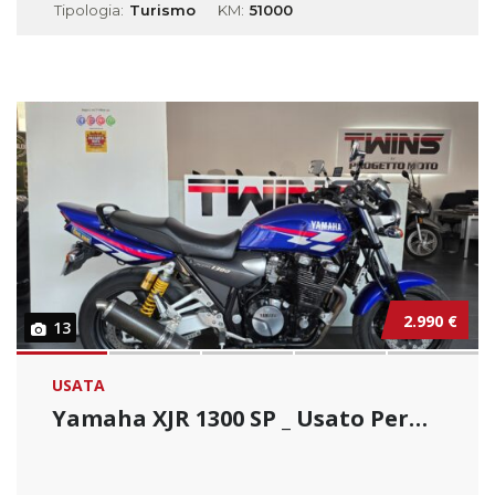
Tipologia:
Turismo
KM:
51000
2.990 €
13
USATA
Yamaha XJR 1300 SP _ Usato Permutabile