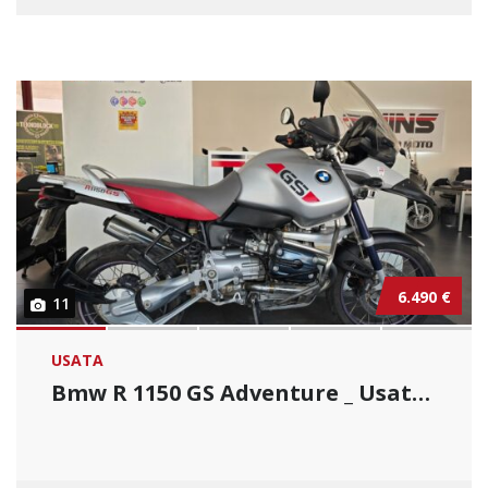
6.490 €
11
USATA
Bmw R 1150 GS Adventure _ Usato Permutabile....