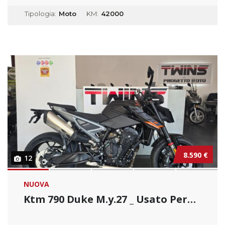
Tipologia:
Moto
KM:
42000
8.590 €
12
NUOVA
Ktm 790 Duke M.y.27 _ Usato Permutabile