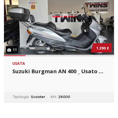
1.390 €
11
USATA
Suzuki Burgman AN 400 _ Usato Permutabile...
Tipologia:
Scooter
KM:
26000