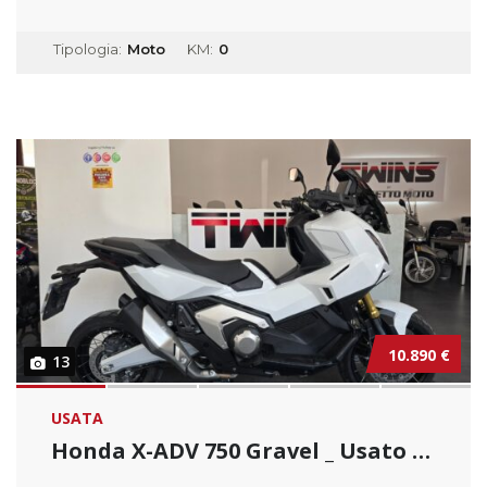
Tipologia:
Moto
KM:
0
10.890 €
13
USATA
Honda X-ADV 750 Gravel _ Usato Permutabile.....