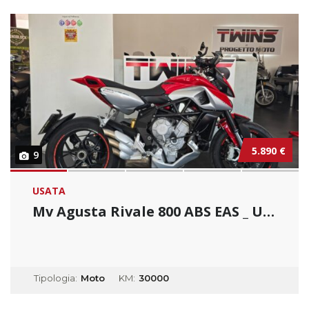
5.890 €
9
USATA
Mv Agusta Rivale 800 ABS EAS _ Usato Permuta...
Tipologia:
Moto
KM:
30000