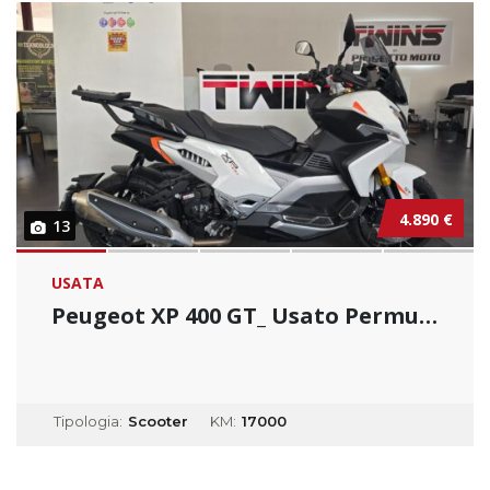
4.890 €
13
USATA
Peugeot XP 400 GT_ Usato Permutabile
Tipologia:
Scooter
KM:
17000