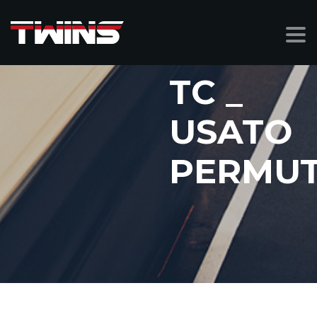
TC _
USATO
PERMUT