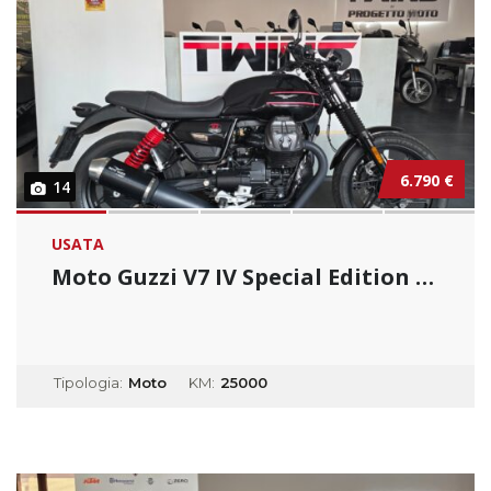
6.790 €
14
USATA
Moto Guzzi V7 IV Special Edition _ Usato Per...
Tipologia:
Moto
KM:
25000