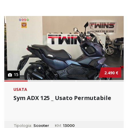
2.490 €
15
USATA
Sym ADX 125 _ Usato Permutabile
Tipologia:
Scooter
KM:
13000