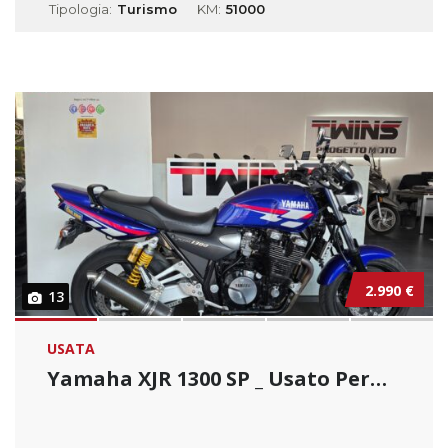
Tipologia:
Turismo
KM:
51000
2.990 €
13
USATA
Yamaha XJR 1300 SP _ Usato Permutabile