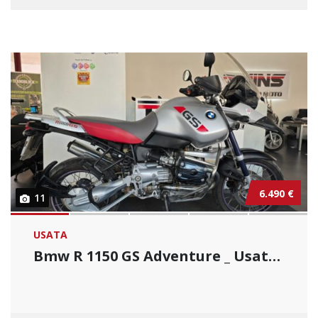
6.490 €
11
USATA
Bmw R 1150 GS Adventure _ Usato Permutabile....