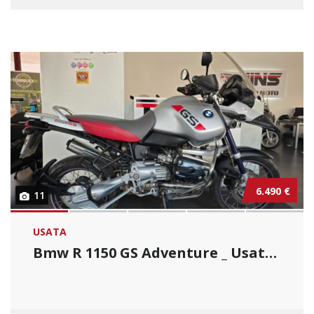
6.490 €
11
USATA
Bmw R 1150 GS Adventure _ Usato Permutabile....