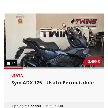
2.490 €
15
USATA
Sym ADX 125 _ Usato Permutabile
Tipologia:
Scooter
KM:
13000