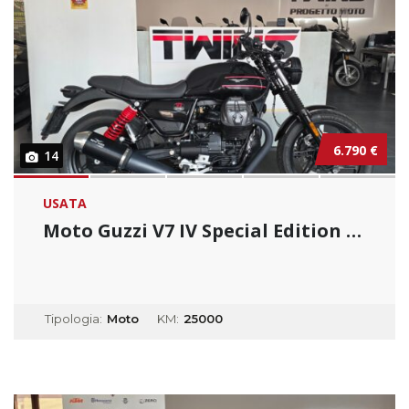
6.790 €
14
USATA
Moto Guzzi V7 IV Special Edition _ Usato Per...
Tipologia:
Moto
KM:
25000