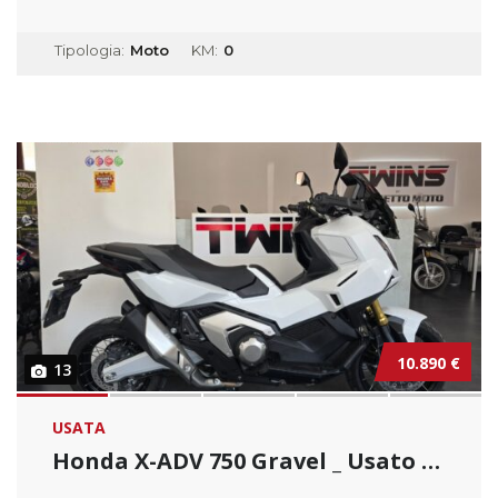
Tipologia:
Moto
KM:
0
10.890 €
13
USATA
Honda X-ADV 750 Gravel _ Usato Permutabile.....