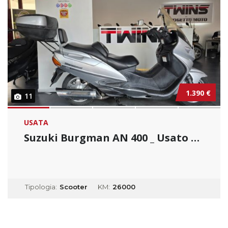
1.390 €
11
USATA
Suzuki Burgman AN 400 _ Usato Permutabile...
Tipologia:
Scooter
KM:
26000