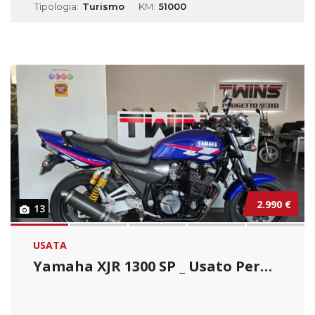
Tipologia:
Turismo
KM:
51000
2.990 €
13
USATA
Yamaha XJR 1300 SP _ Usato Permutabile