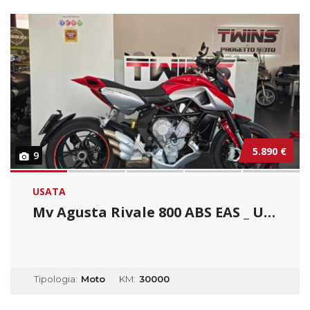
5.890 €
9
USATA
Mv Agusta Rivale 800 ABS EAS _ Usato Permuta...
Tipologia:
Moto
KM:
30000