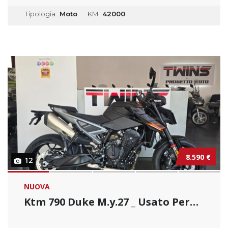
Tipologia:
Moto
KM:
42000
8.590 €
12
NUOVA
Ktm 790 Duke M.y.27 _ Usato Permutabile