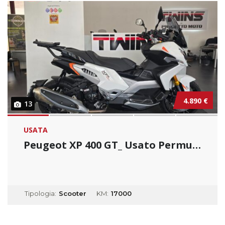
4.890 €
13
USATA
Peugeot XP 400 GT_ Usato Permutabile
Tipologia:
Scooter
KM:
17000