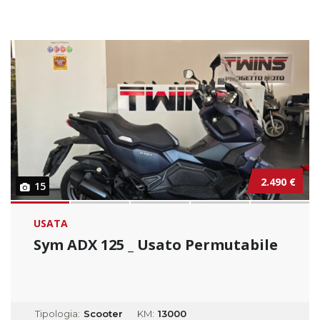
2.490 €
15
USATA
Sym ADX 125 _ Usato Permutabile
Tipologia:
Scooter
KM:
13000