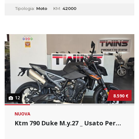
Tipologia:
Moto
KM:
42000
8.590 €
12
NUOVA
Ktm 790 Duke M.y.27 _ Usato Permutabile