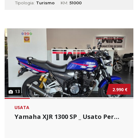
Tipologia:
Turismo
KM:
51000
2.990 €
13
USATA
Yamaha XJR 1300 SP _ Usato Permutabile