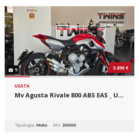
5.890 €
9
USATA
Mv Agusta Rivale 800 ABS EAS _ Usato Permuta...
Tipologia:
Moto
KM:
30000