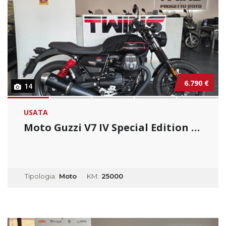
6.790 €
14
USATA
Moto Guzzi V7 IV Special Edition _ Usato Per...
Tipologia:
Moto
KM:
25000