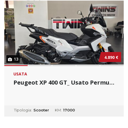
4.890 €
13
USATA
Peugeot XP 400 GT_ Usato Permutabile
Tipologia:
Scooter
KM:
17000