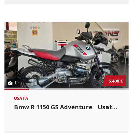
6.490 €
11
USATA
Bmw R 1150 GS Adventure _ Usato Permutabile....