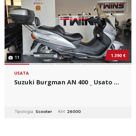
1.390 €
11
USATA
Suzuki Burgman AN 400 _ Usato Permutabile...
Tipologia:
Scooter
KM:
26000