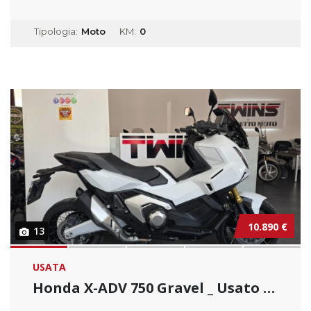
Tipologia:
Moto
KM:
0
10.890 €
13
USATA
Honda X-ADV 750 Gravel _ Usato Permutabile.....