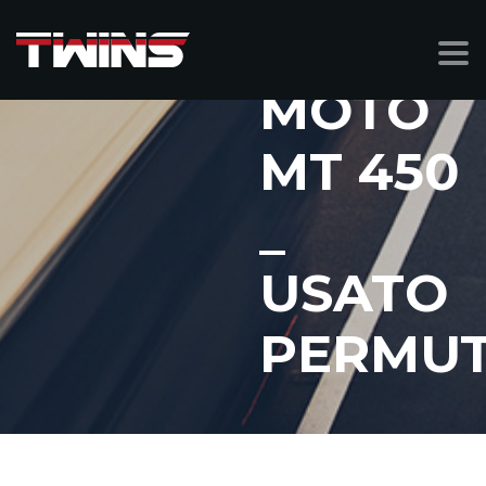
CF
MOTO
MT 450
_
USATO
PERMUT