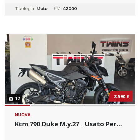
Tipologia:
Moto
KM:
42000
8.590 €
12
NUOVA
Ktm 790 Duke M.y.27 _ Usato Permutabile