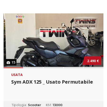
2.490 €
15
USATA
Sym ADX 125 _ Usato Permutabile
Tipologia:
Scooter
KM:
13000