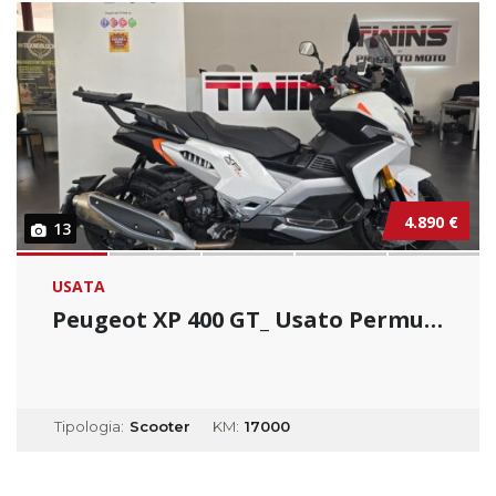
4.890 €
13
USATA
Peugeot XP 400 GT_ Usato Permutabile
Tipologia:
Scooter
KM:
17000