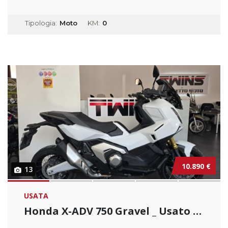
Tipologia:
Moto
KM:
0
10.890 €
13
USATA
Honda X-ADV 750 Gravel _ Usato Permutabile.....