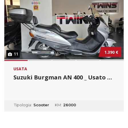
1.390 €
11
USATA
Suzuki Burgman AN 400 _ Usato Permutabile...
Tipologia:
Scooter
KM:
26000