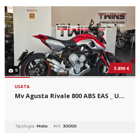
5.890 €
9
USATA
Mv Agusta Rivale 800 ABS EAS _ Usato Permuta...
Tipologia:
Moto
KM:
30000