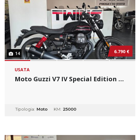
6.790 €
14
USATA
Moto Guzzi V7 IV Special Edition _ Usato Per...
Tipologia:
Moto
KM:
25000