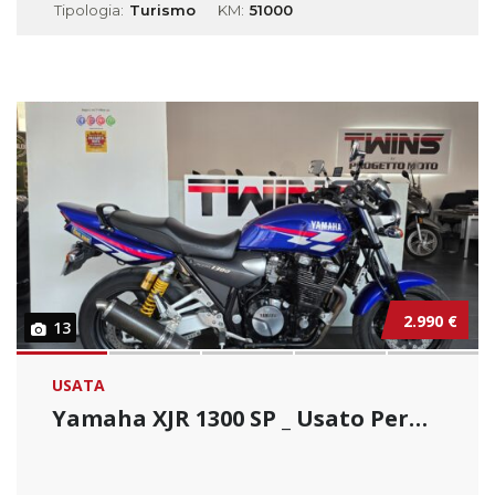
Tipologia:
Turismo
KM:
51000
2.990 €
13
USATA
Yamaha XJR 1300 SP _ Usato Permutabile