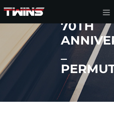
70TH
ANNIVE
_
PERMU