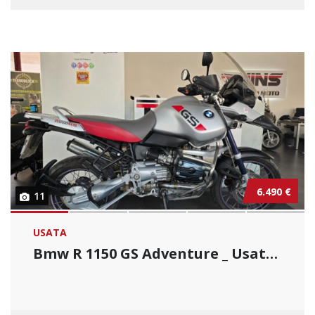
6.490 €
11
USATA
Bmw R 1150 GS Adventure _ Usato Permutabile....