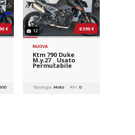
90 €
8.590 €
12
NUOVA
Ktm 790 Duke
M.y.27 _ Usato
Permutabile
000
Tipologia:
Moto
KM:
0