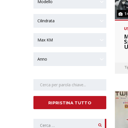
Modello
1
Cilindrata
U
M
Max KM
S
U
Anno
T
Search by keywords
RIPRISTINA TUTTO