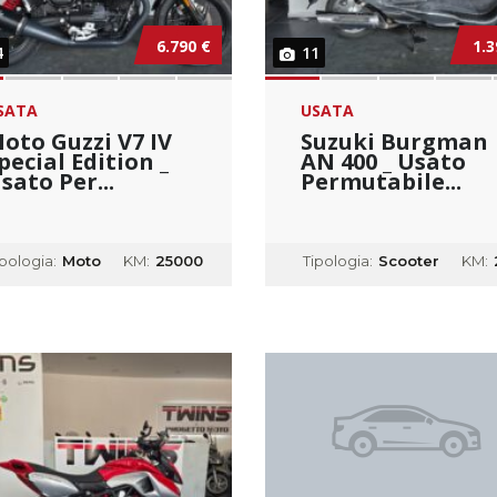
6.790 €
1.3
4
11
SATA
USATA
oto Guzzi V7 IV
Suzuki Burgman
pecial Edition _
AN 400 _ Usato
sato Per...
Permutabile...
ipologia:
Moto
KM:
25000
Tipologia:
Scooter
KM: