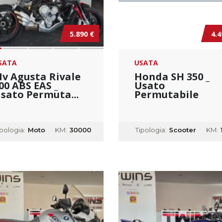
5.890 €
4.4
SATA
USATA
v Agusta Rivale
Honda SH 350 _
00 ABS EAS _
Usato
sato Permuta...
Permutabile
ipologia:
Moto
KM:
30000
Tipologia:
Scooter
KM: