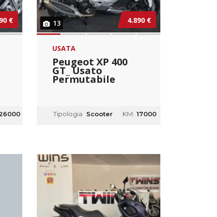
90 €
4.890 €
13
USATA
Peugeot XP 400
GT_ Usato
Permutabile
26000
Tipologia:
Scooter
KM:
17000