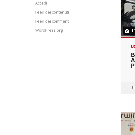
Accedi
Feed dei contenuti
Feed dei commenti
WordPress.org
1
U
B
A
P
T