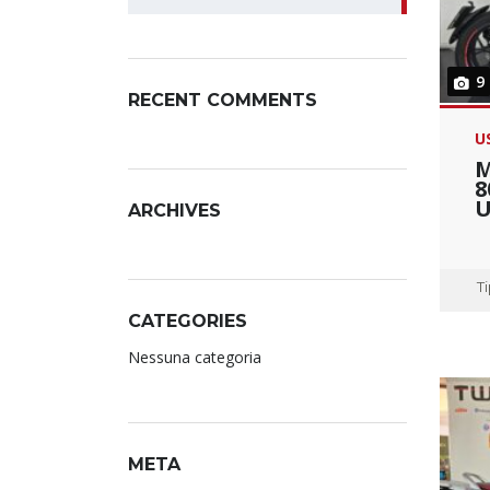
9
RECENT COMMENTS
U
M
8
U
ARCHIVES
T
CATEGORIES
Nessuna categoria
META