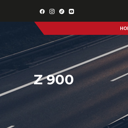
HO
Z 900