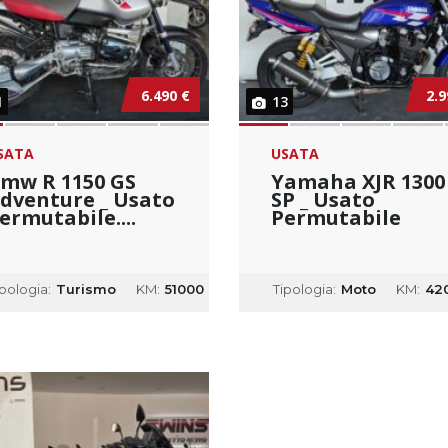
6.490 €
2.9
1
13
SATA
USATA
mw R 1150 GS
Yamaha XJR 1300
dventure _ Usato
SP _ Usato
ermutabile....
Permutabile
ipologia:
Turismo
KM:
51000
Tipologia:
Moto
KM:
42