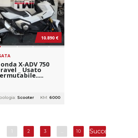
10.890 €
3
SATA
onda X-ADV 750
ravel _ Usato
ermutabile.....
ipologia:
Scooter
KM:
6000
Successivo
1
2
3
…
10