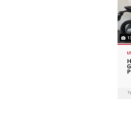
1
U
H
G
P
T