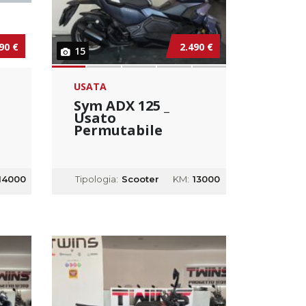
90 €
2.490 €
15
USATA
Sym ADX 125 _
Usato
Permutabile
14000
Tipologia:
Scooter
KM:
13000