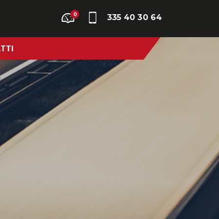
0
335 40 30 64
TTI