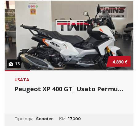
4.890 €
13
USATA
Peugeot XP 400 GT_ Usato Permutabile
Tipologia:
Scooter
KM:
17000