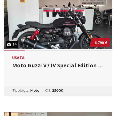
6.790 €
14
USATA
Moto Guzzi V7 IV Special Edition _ Usato Per...
Tipologia:
Moto
KM:
25000