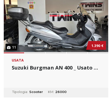
1.390 €
11
USATA
Suzuki Burgman AN 400 _ Usato Permutabile...
Tipologia:
Scooter
KM:
26000