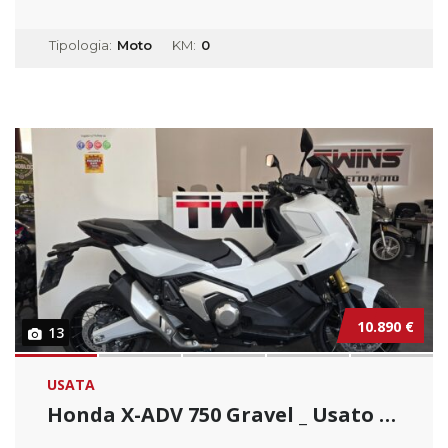
Tipologia:
Moto
KM:
0
10.890 €
13
USATA
Honda X-ADV 750 Gravel _ Usato Permutabile.....