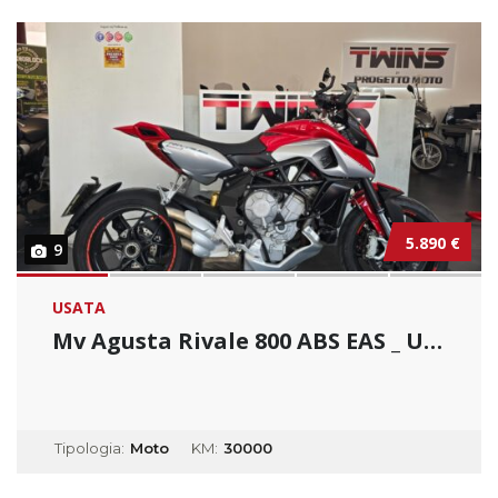
5.890 €
9
USATA
Mv Agusta Rivale 800 ABS EAS _ Usato Permuta...
Tipologia:
Moto
KM:
30000