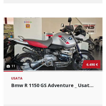
6.490 €
11
USATA
Bmw R 1150 GS Adventure _ Usato Permutabile....