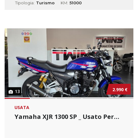
Tipologia:
Turismo
KM:
51000
2.990 €
13
USATA
Yamaha XJR 1300 SP _ Usato Permutabile