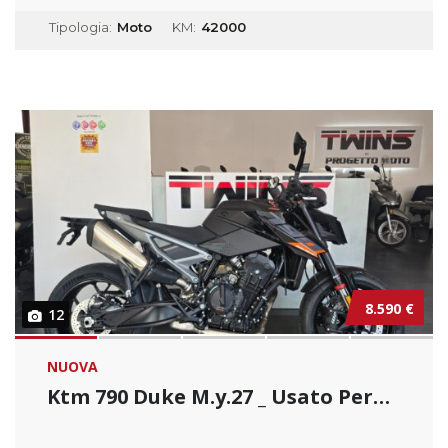
Tipologia:
Moto
KM:
42000
8.590 €
12
NUOVA
Ktm 790 Duke M.y.27 _ Usato Permutabile