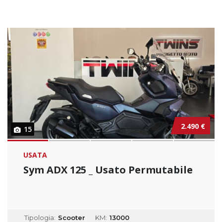
2.490 €
15
USATA
Sym ADX 125 _ Usato Permutabile
Tipologia:
Scooter
KM:
13000