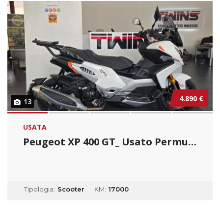
4.890 €
13
USATA
Peugeot XP 400 GT_ Usato Permutabile
Tipologia:
Scooter
KM:
17000