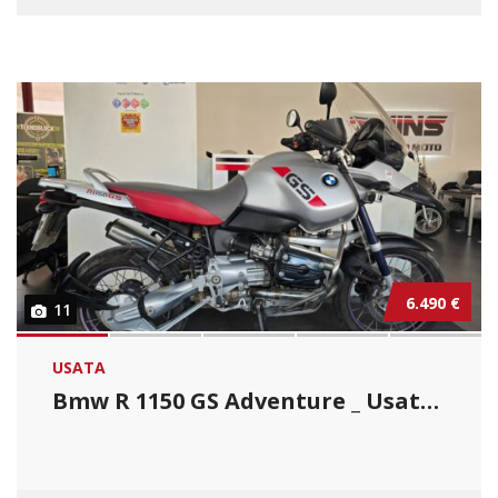
6.490 €
11
USATA
Bmw R 1150 GS Adventure _ Usato Permutabile....