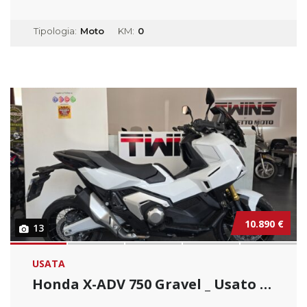
Tipologia:
Moto
KM:
0
10.890 €
13
USATA
Honda X-ADV 750 Gravel _ Usato Permutabile.....