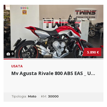
5.890 €
9
USATA
Mv Agusta Rivale 800 ABS EAS _ Usato Permuta...
Tipologia:
Moto
KM:
30000