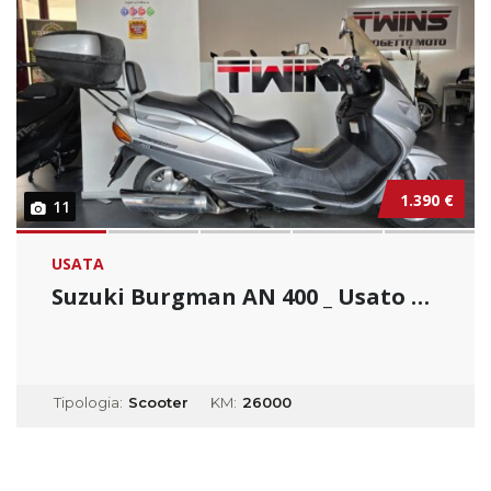
1.390 €
11
USATA
Suzuki Burgman AN 400 _ Usato Permutabile...
Tipologia:
Scooter
KM:
26000