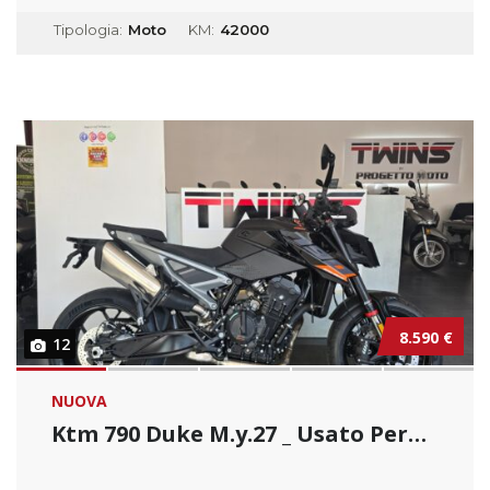
Tipologia:
Moto
KM:
42000
8.590 €
12
NUOVA
Ktm 790 Duke M.y.27 _ Usato Permutabile