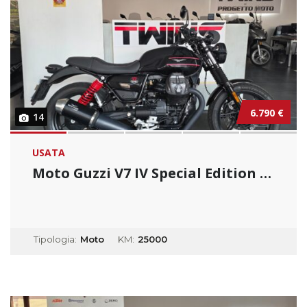
6.790 €
14
USATA
Moto Guzzi V7 IV Special Edition _ Usato Per...
Tipologia:
Moto
KM:
25000