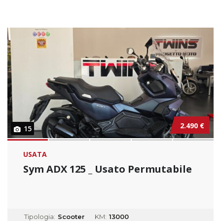
2.490 €
15
USATA
Sym ADX 125 _ Usato Permutabile
Tipologia:
Scooter
KM:
13000