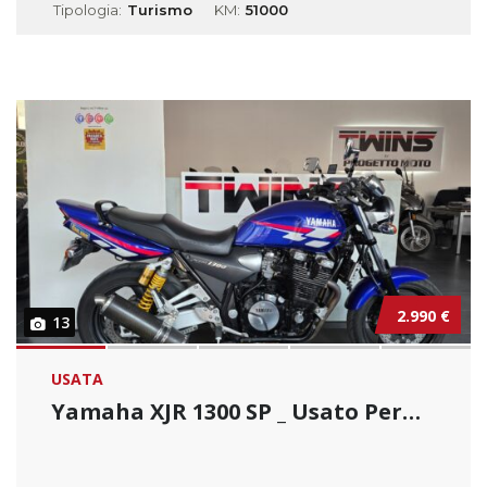
Tipologia:
Turismo
KM:
51000
2.990 €
13
USATA
Yamaha XJR 1300 SP _ Usato Permutabile