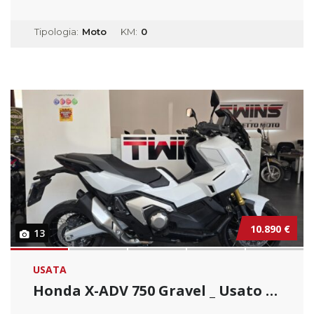
Tipologia:
Moto
KM:
0
10.890 €
13
USATA
Honda X-ADV 750 Gravel _ Usato Permutabile.....