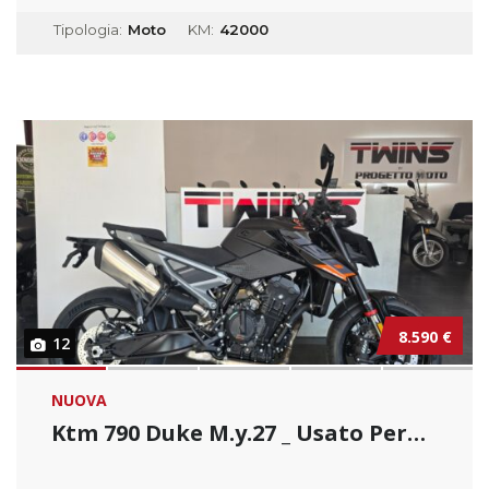
Tipologia:
Moto
KM:
42000
8.590 €
12
NUOVA
Ktm 790 Duke M.y.27 _ Usato Permutabile