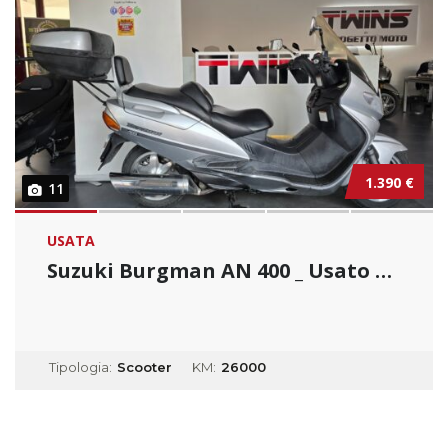
1.390 €
11
USATA
Suzuki Burgman AN 400 _ Usato Permutabile...
Tipologia:
Scooter
KM:
26000