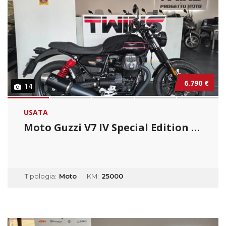
6.790 €
14
USATA
Moto Guzzi V7 IV Special Edition _ Usato Per...
Tipologia:
Moto
KM:
25000