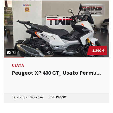
4.890 €
13
USATA
Peugeot XP 400 GT_ Usato Permutabile
Tipologia:
Scooter
KM:
17000