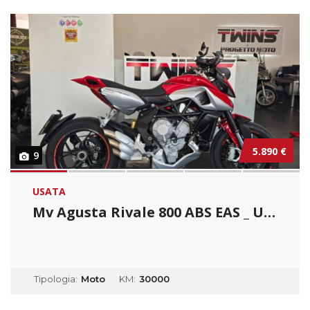
5.890 €
9
USATA
Mv Agusta Rivale 800 ABS EAS _ Usato Permuta...
Tipologia:
Moto
KM:
30000