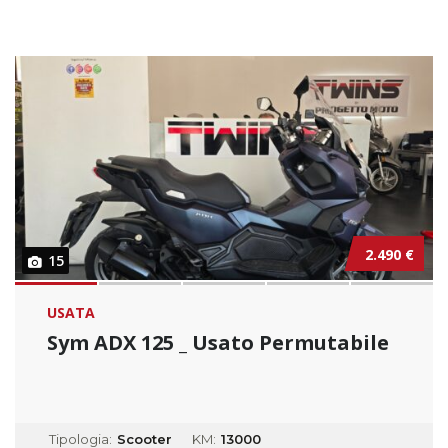
2.490 €
15
USATA
Sym ADX 125 _ Usato Permutabile
Tipologia:
Scooter
KM:
13000