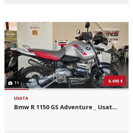
6.490 €
11
USATA
Bmw R 1150 GS Adventure _ Usato Permutabile....