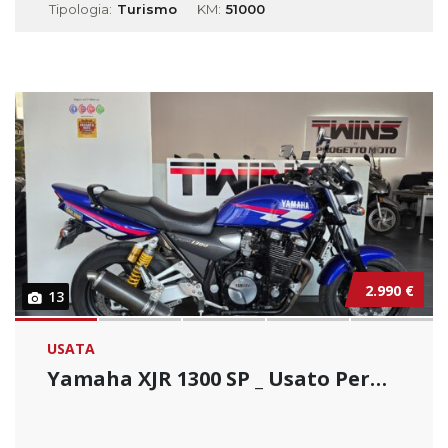
Tipologia:
Turismo
KM:
51000
2.990 €
13
USATA
Yamaha XJR 1300 SP _ Usato Permutabile