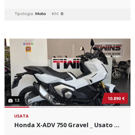
Tipologia:
Moto
KM:
0
10.890 €
13
USATA
Honda X-ADV 750 Gravel _ Usato Permutabile.....