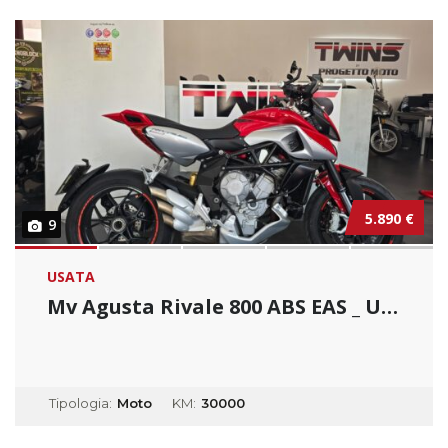
5.890 €
9
USATA
Mv Agusta Rivale 800 ABS EAS _ Usato Permuta...
Tipologia:
Moto
KM:
30000