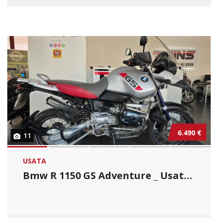
6.490 €
11
USATA
Bmw R 1150 GS Adventure _ Usato Permutabile....