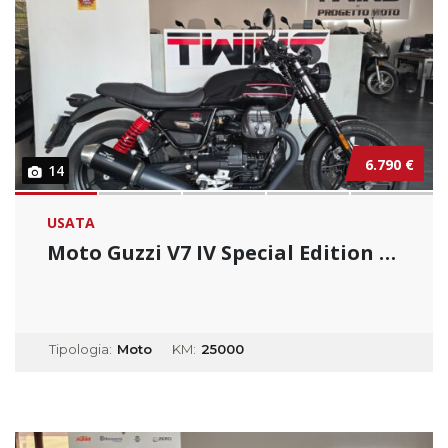
6.790 €
14
USATA
Moto Guzzi V7 IV Special Edition _ Usato Per...
Tipologia:
Moto
KM:
25000