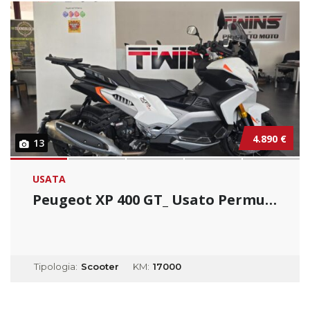
4.890 €
13
USATA
Peugeot XP 400 GT_ Usato Permutabile
Tipologia:
Scooter
KM:
17000