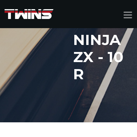
NINJA
ZX - 10
R