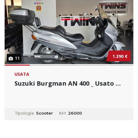
1.390 €
11
USATA
Suzuki Burgman AN 400 _ Usato Permutabile...
Tipologia:
Scooter
KM:
26000