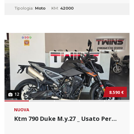
Tipologia:
Moto
KM:
42000
8.590 €
12
NUOVA
Ktm 790 Duke M.y.27 _ Usato Permutabile