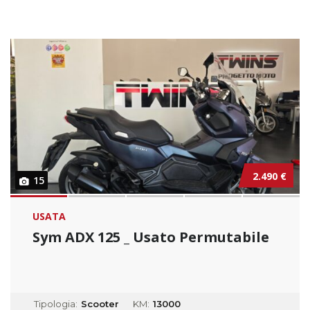
2.490 €
15
USATA
Sym ADX 125 _ Usato Permutabile
Tipologia:
Scooter
KM:
13000