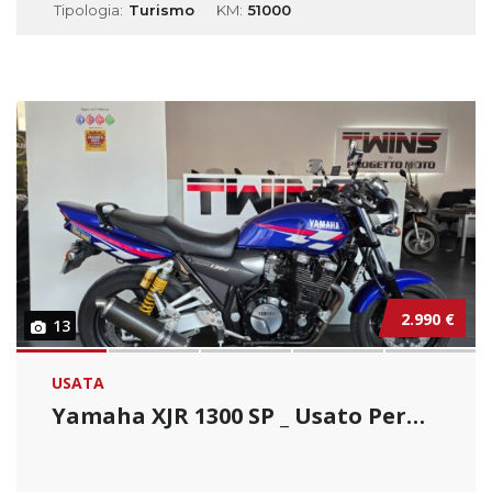
Tipologia:
Turismo
KM:
51000
2.990 €
13
USATA
Yamaha XJR 1300 SP _ Usato Permutabile