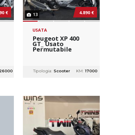
90 €
4.890 €
13
USATA
Peugeot XP 400
GT_ Usato
Permutabile
26000
Tipologia:
Scooter
KM:
17000