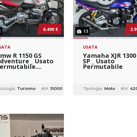
6.490 €
2.9
1
13
SATA
USATA
mw R 1150 GS
Yamaha XJR 1300
dventure _ Usato
SP _ Usato
ermutabile....
Permutabile
ipologia:
Turismo
KM:
51000
Tipologia:
Moto
KM:
42