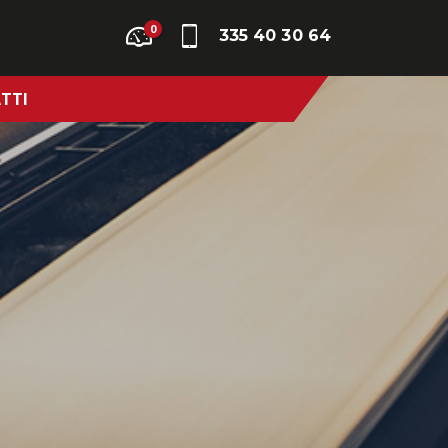
0
335 40 30 64
TTI