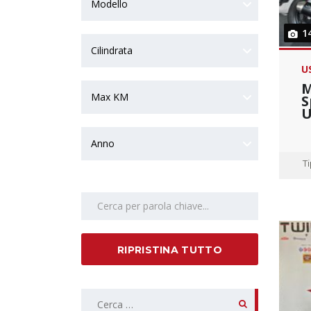
Modello
1
Cilindrata
U
M
Max KM
S
U
Anno
T
Search by keywords
RIPRISTINA TUTTO