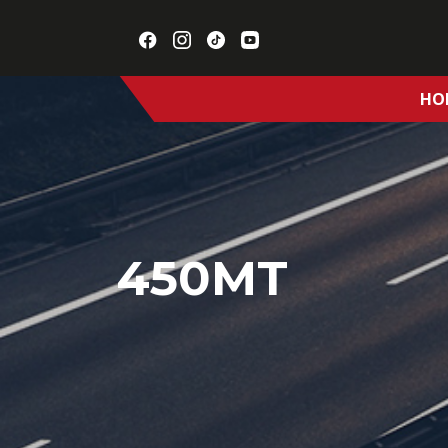
HO
450MT