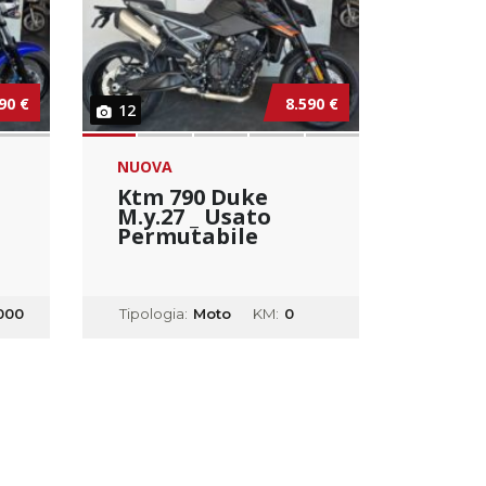
90 €
8.590 €
12
NUOVA
Ktm 790 Duke
M.y.27 _ Usato
Permutabile
000
Tipologia:
Moto
KM:
0