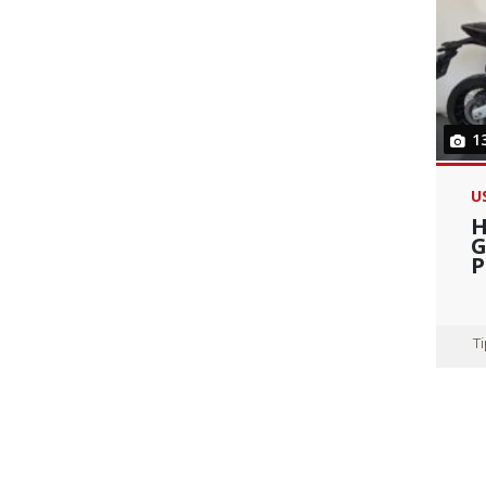
1
U
H
G
P
T