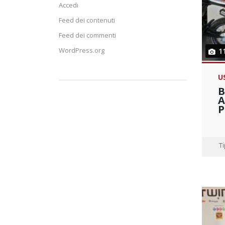
Accedi
Feed dei contenuti
Feed dei commenti
WordPress.org
1
U
B
A
P
T