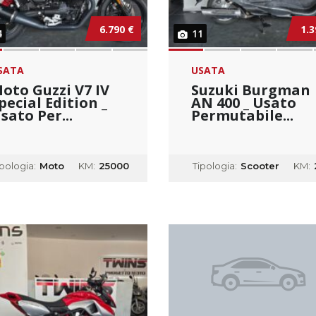
6.790 €
1.3
4
11
SATA
USATA
oto Guzzi V7 IV
Suzuki Burgman
pecial Edition _
AN 400 _ Usato
sato Per...
Permutabile...
ipologia:
Moto
KM:
25000
Tipologia:
Scooter
KM: