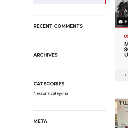
9
RECENT COMMENTS
U
M
8
U
ARCHIVES
T
CATEGORIES
Nessuna categoria
META