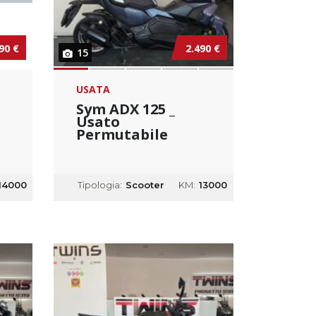
90 €
2.490 €
15
USATA
Sym ADX 125 _
Usato
Permutabile
14000
Tipologia:
Scooter
KM:
13000