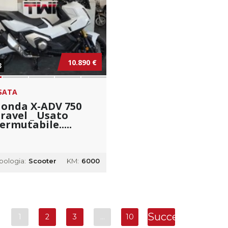
10.890 €
3
SATA
onda X-ADV 750
ravel _ Usato
ermutabile.....
ipologia:
Scooter
KM:
6000
Successivo
1
2
3
…
10