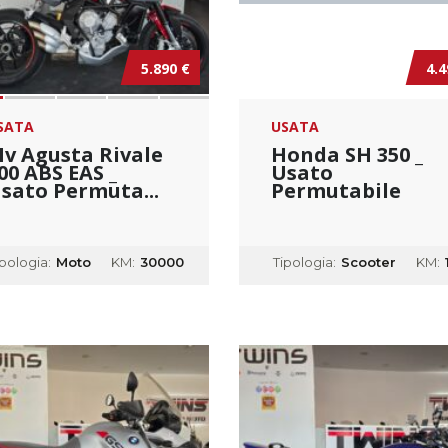
5.890 €
4.4
SATA
USATA
v Agusta Rivale
Honda SH 350 _
00 ABS EAS _
Usato
sato Permuta...
Permutabile
ipologia:
Moto
KM:
30000
Tipologia:
Scooter
KM: