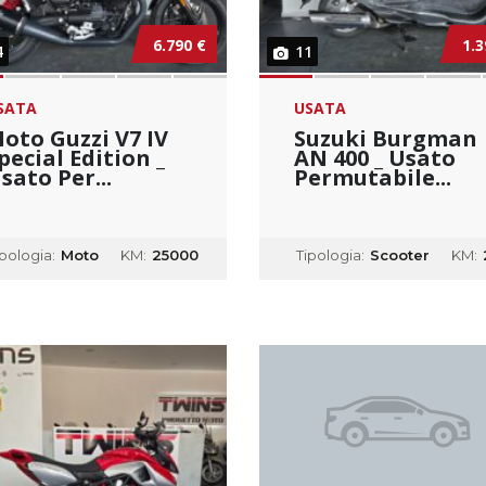
6.790 €
1.3
4
11
SATA
USATA
oto Guzzi V7 IV
Suzuki Burgman
pecial Edition _
AN 400 _ Usato
sato Per...
Permutabile...
ipologia:
Moto
KM:
25000
Tipologia:
Scooter
KM: