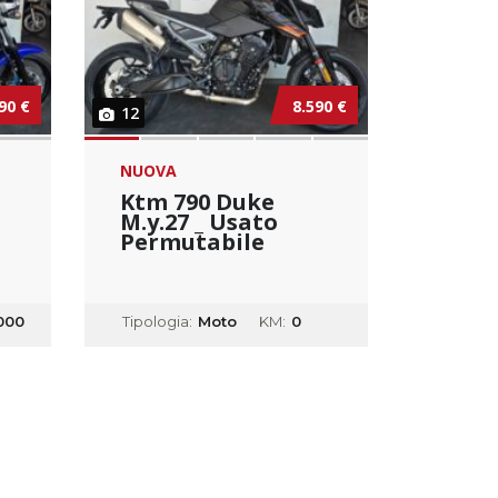
90 €
8.590 €
12
NUOVA
Ktm 790 Duke
M.y.27 _ Usato
Permutabile
000
Tipologia:
Moto
KM:
0