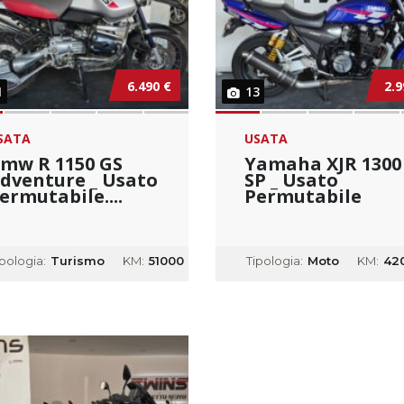
6.490 €
2.9
1
13
SATA
USATA
mw R 1150 GS
Yamaha XJR 1300
dventure _ Usato
SP _ Usato
ermutabile....
Permutabile
ipologia:
Turismo
KM:
51000
Tipologia:
Moto
KM:
42