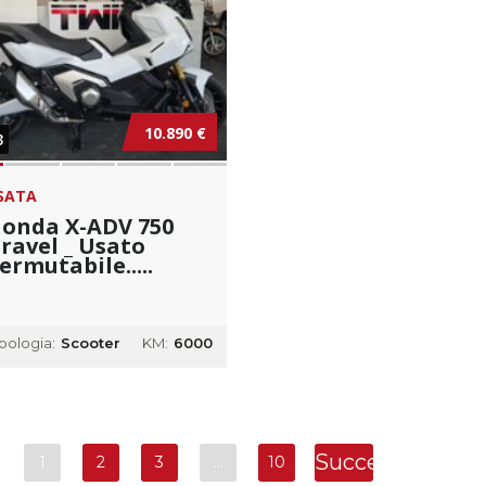
10.890 €
3
SATA
onda X-ADV 750
ravel _ Usato
ermutabile.....
ipologia:
Scooter
KM:
6000
Successivo
1
2
3
…
10