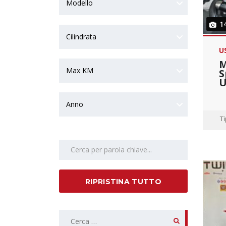
Modello
1
Cilindrata
U
M
Max KM
S
U
Anno
T
Search by keywords
RIPRISTINA TUTTO