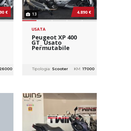
90 €
4.890 €
13
USATA
Peugeot XP 400
GT_ Usato
Permutabile
26000
Tipologia:
Scooter
KM:
17000