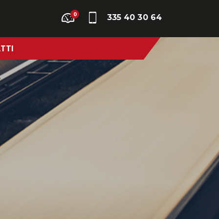
0
335 40 30 64
TTI