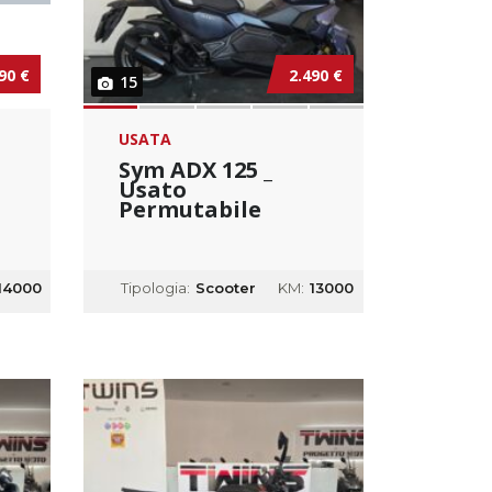
90 €
2.490 €
15
USATA
Sym ADX 125 _
Usato
Permutabile
14000
Tipologia:
Scooter
KM:
13000