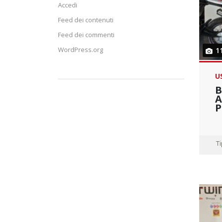
Accedi
Feed dei contenuti
Feed dei commenti
WordPress.org
1
U
B
A
P
T