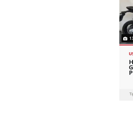
1
U
H
G
P
T