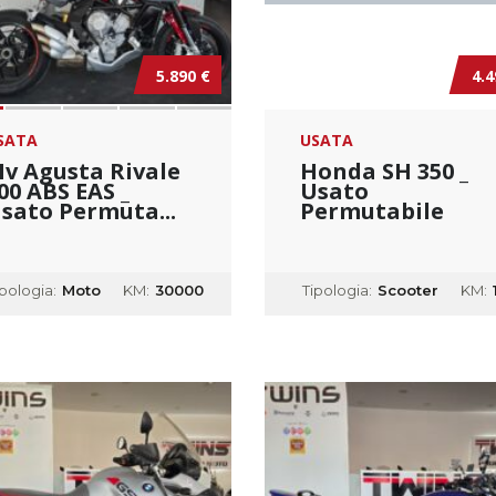
5.890 €
4.4
SATA
USATA
v Agusta Rivale
Honda SH 350 _
00 ABS EAS _
Usato
sato Permuta...
Permutabile
ipologia:
Moto
KM:
30000
Tipologia:
Scooter
KM: