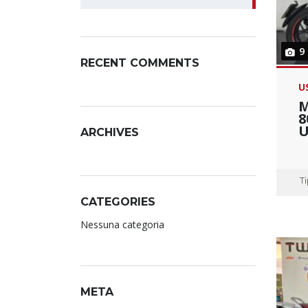
9
RECENT COMMENTS
U
M
8
U
ARCHIVES
T
CATEGORIES
Nessuna categoria
META